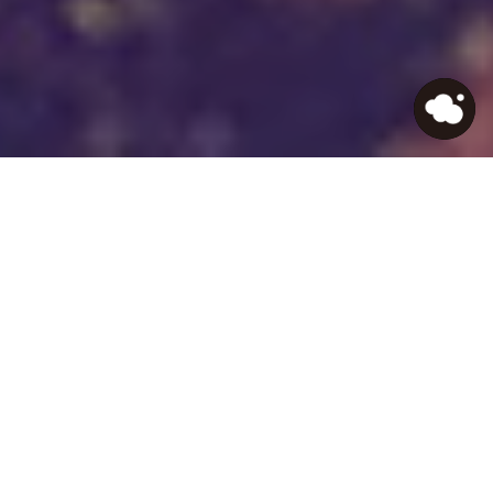
HOME
>
Journal
>
【ChatGPTで記事作成】Webサ
イトの自動生成の未来と可能性を書いてみた
自社データを活用させた
生成AIアプリでDX体験を
See more