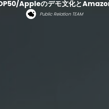
50/Appleのデモ文化とAmazo
Public Relation TEAM