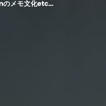
nのメモ文化etc…
/