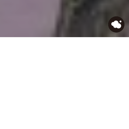
HOME
>
Journal
>
令和対応！平成最後にこれからの
幸福について考えてみた。
自社データを活用させた
生成AIアプリでDX体験を
See more