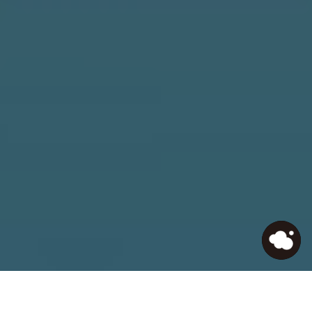
HOME
>
Journal
>
『Google』『Yahoo』どちらの