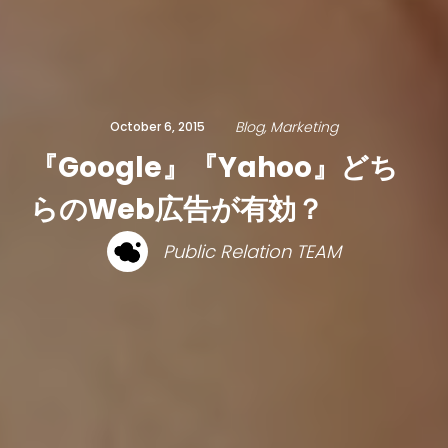
Blog
Marketing
October 6, 2015
『Google』『Yahoo』どち
らのWeb広告が有効？
Public Relation TEAM