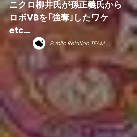
ニクロ柳井氏が孫正義氏から
ロボVBを｢強奪｣したワケ
etc…
Public Relation TEAM