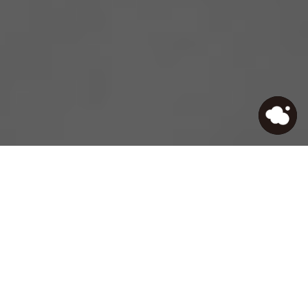
HOME
>
Journal
>
【Googleドキュメント】コピー
したテキストの情報をノーマルな状態でコピーする方法
自社データを活用させた