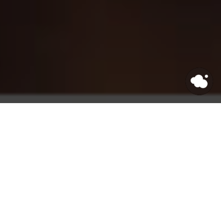
HOME
>
Journal
>
オフィスに猫が必要な３つの理
由
自社データを活用させた
生成AIアプリでDX体験を